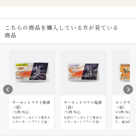
こちらの商品を購入している方が見ている
商品
サーモントラウト粕漬
サーモントラウト塩漬
キングサー
（袋）
（袋）
（袋）
756円 (税込)
756円 (税込)
864円 (税込)
北欧のフィヨルドで育まれ
北欧のフィヨルドで育まれ
脂ののったキ
たサーモントラウトを塩漬
たサーモントラウトを加島
を、越後味噌
にして、純米酒粕に漬け込
屋独自の製法で塩漬にしま
した。
みました。
した。