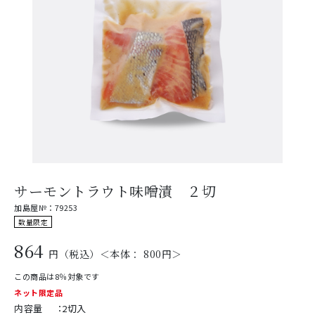
サーモントラウト味噌漬 ２切
加島屋№：79253
数量限定
864
円（税込）＜本体： 800円＞
この商品は8％対象です
ネット限定品
内容量
：
2切入