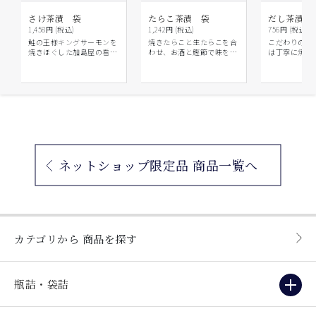
さけ茶漬 袋
たらこ茶漬 袋
だし茶漬〔
1,458円 (税込)
1,242円 (税込)
756円 (税込)
鮭の王様キングサーモンを
焼きたらこと生たらこを合
こだわりのだ
焼きほぐした加島屋の看板
わせ、お酒と鰹節で味を調
は丁寧に焼き
商品です。
えました。
す。ご家庭で
をお楽しみい
ネットショップ限定品 商品一覧へ
カテゴリから
商品を探す
瓶詰・袋詰