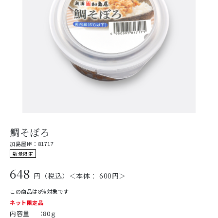
鯛そぼろ
加島屋№：81717
数量限定
648
円（税込）＜本体： 600円＞
この商品は8％対象です
ネット限定品
内容量
：
80ｇ