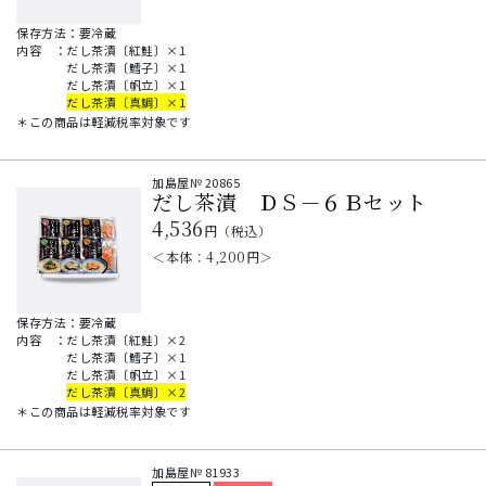
保存方法：要冷蔵
内容
：
だし茶漬〔紅鮭〕×1
だし茶漬〔鱈子〕×1
だし茶漬〔帆立〕×1
だし茶漬〔真鯛〕×1
＊この商品は軽減税率対象です
加島屋№
20865
だし茶漬 ＤＳ－６Ｂセット
4,536
円（税込）
＜本体：
4,200
円＞
保存方法：要冷蔵
内容
：
だし茶漬〔紅鮭〕×2
だし茶漬〔鱈子〕×1
だし茶漬〔帆立〕×1
だし茶漬〔真鯛〕×2
＊この商品は軽減税率対象です
加島屋№
81933