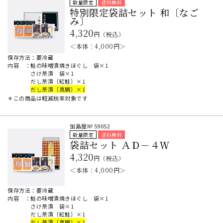
数量限定
送料無料
特別限定袋詰セット 和〔なご
み〕
4,320
円（税込）
＜本体：
4,000
円＞
保存方法：要冷蔵
内容
：
鮭の味噌漬焼きほぐし 袋×1
さけ茶漬 袋×1
だし茶漬〔紅鮭〕×1
だし茶漬〔真鯛〕×1
＊この商品は軽減税率対象です
加島屋№
59052
数量限定
送料無料
袋詰セット ＡＤ－４Ｗ
4,320
円（税込）
＜本体：
4,000
円＞
保存方法：要冷蔵
内容
：
鮭の味噌漬焼きほぐし 袋×1
さけ茶漬 袋×1
だし茶漬〔紅鮭〕×1
だし茶漬〔真鯛〕×1