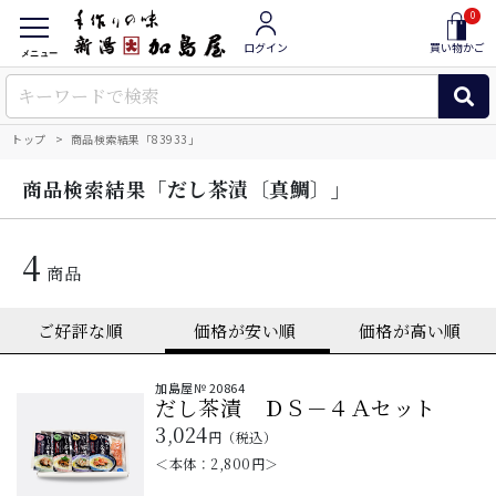
0
ログイン
買い物かご
メニュー
トップ
商品検索結果「83933」
「だし茶漬〔真鯛〕」
商品検索結果
4
商品
加島屋№
20864
だし茶漬 ＤＳ－４Ａセット
3,024
円（税込）
＜本体：
2,800
円＞