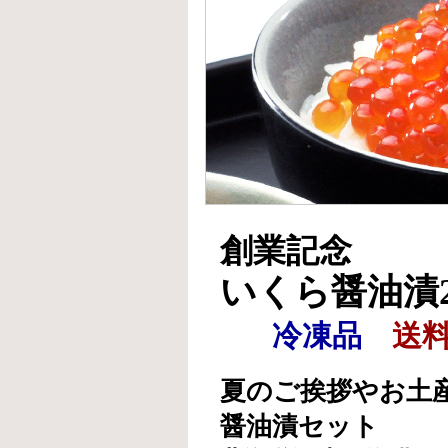
創業記念
いくら醤油漬
冷凍品
送
夏のご挨拶やお土
醤油漬セット