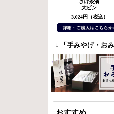
さけ茶漬
大ビン
3,024円（税込）
↓ 「手みやげ・お
おすすめ