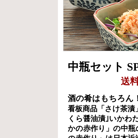
中瓶セット SP
送
酒の肴はもちろん
看板商品「さけ茶漬
くら醤油漬｣いかわ
かの赤作り」の中瓶