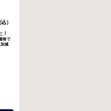
税込）
た！
価格で
塩加減
。