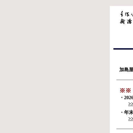
加島
※※
・20
>
・年
>