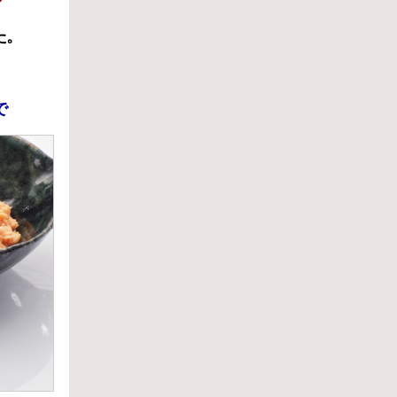
／
た。
で