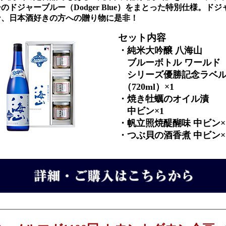
のドジャーブルー（Dodger Blue）をまとった特別仕様。ドジ
ン、日本酒好きの方への贈り物に是非！
セット内容
・純米大吟醸 八海山
ブルーボトル ワールド
シリーズ優勝記念ラベ
（720ml）×1
・焼き牡蠣のオイル漬
中ビン×1
・帆立照焼醍醐味 中ビン×
・つぶ貝の酒香煮 中ビン×