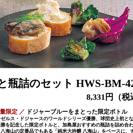
と瓶詰のセット HWS-BM-4
8,331円（
数量限定 ／
ドジャーブルーをまとった限定ボトル
ンゼルス・ドジャースのワールドシリーズ優勝、球団史上初とな
優勝を記念した限定ボトルと、加島屋おすすめの瓶詰を詰め合
。八海山の定番品でもある「純米大吟醸 八海山」をベースに、