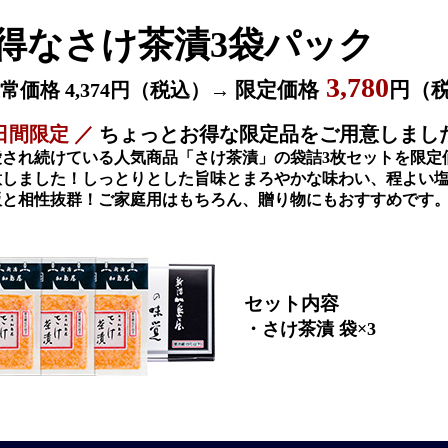
得なさけ茶漬3袋パック
3,780
限定価格
円（
常価格 4,374円（税込）→
5日間限定 ／
ちょっとお得な限定品をご用意しまし
愛され続けている人気商品「さけ茶漬」の袋詰3枚セットを限定
意しました！しっとりとした旨味とまろやかな味わい、程よい
飯と相性抜群！ご家庭用はもちろん、贈り物にもおすすめです
セット内容
・さけ茶漬 袋×3