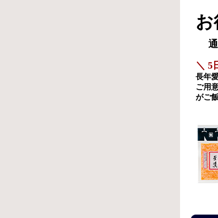
お
通
＼ 
長年
ご用
がご