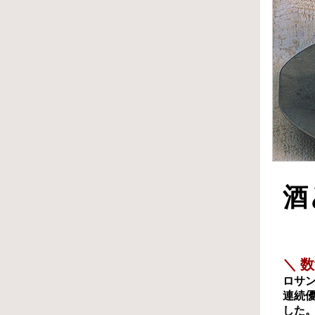
酒
＼ 
ロサ
連続
した