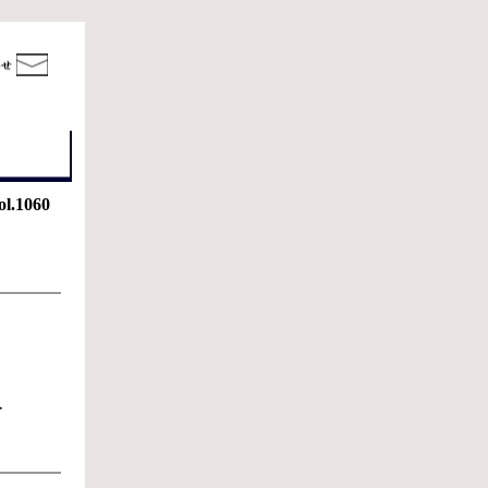
ol.1060
す