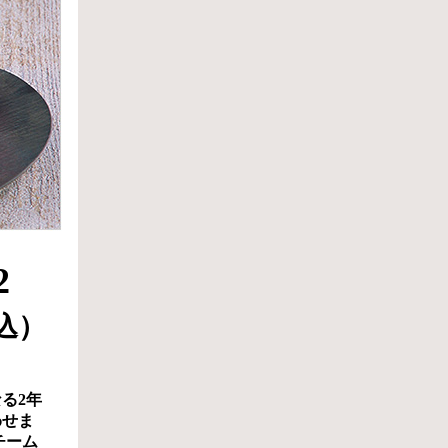
2
税込）
る2年
わせま
チーム