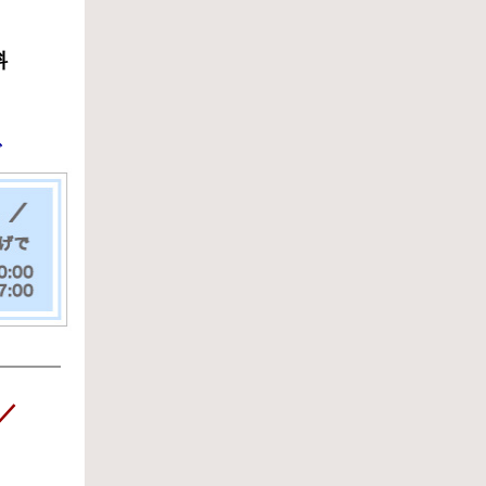
料
で
／