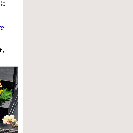
けに
まで
す。