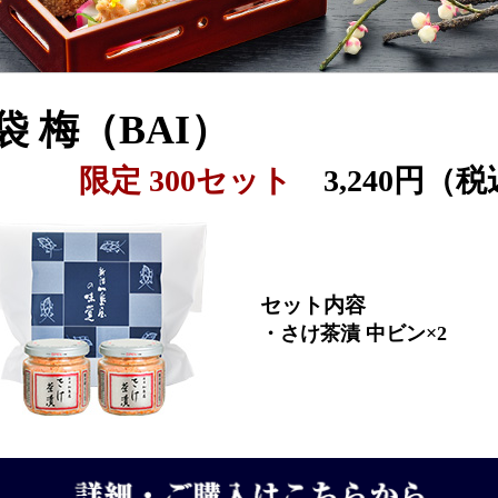
袋 梅（BAI）
限定 300セット
3,240円（税
セット内容
・さけ茶漬 中ビン×2