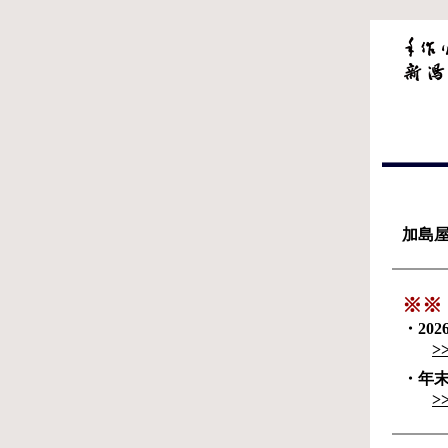
加島
※※
・20
>
・年
>