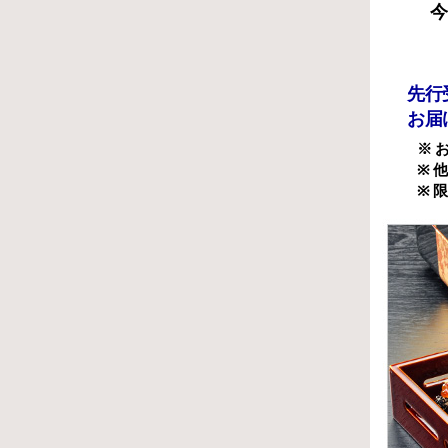
今
先行受
お届
※ 
※ 
※ 