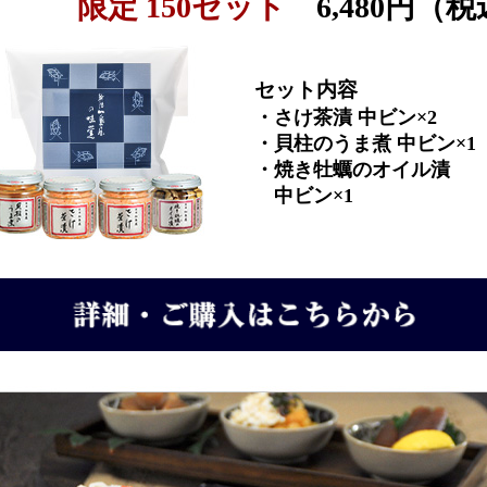
限定 150セット
6,480円（税
セット内容
・さけ茶漬 中ビン×2
・貝柱のうま煮 中ビン×1
・焼き牡蠣のオイル漬
中ビン×1