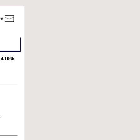
ol.1066
す