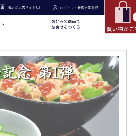
加島屋本店サイト
ログイン・新規会員登録
お好みの商品で
ット
詰合せをつくる
買い物かご