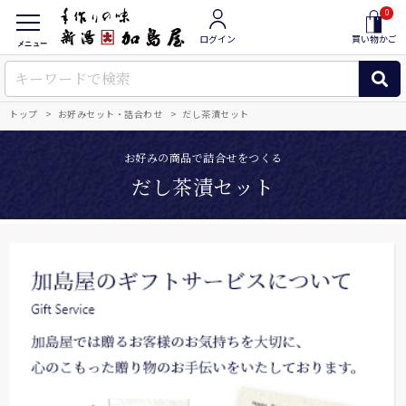
0
ログイン
買い物かご
メニュー
トップ
お好みセット・詰合わせ
だし茶漬セット
お好みの商品で詰合せをつくる
だし茶漬セット