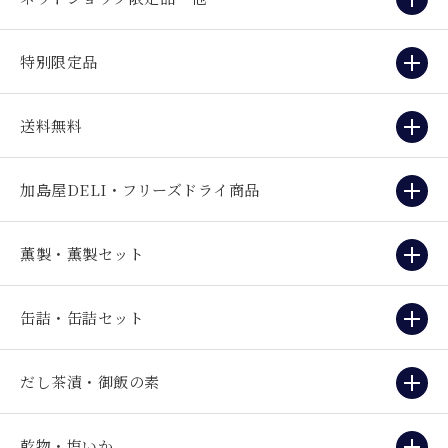
特別限定品
送料無料
加島屋DELI・フリーズドライ商品
薫製・薫製セット
缶詰・缶詰セット
だし茶漬・御飯の素
乾物・塩いか