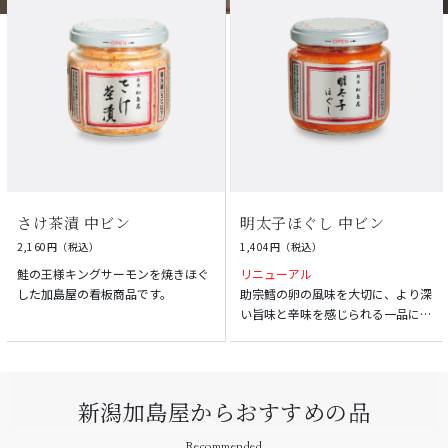
さけ茶漬 中ビン
明太子ほぐし 中ビン
2,160円（税込）
1,404円（税込）
鮭の王様キングサーモンを焼きほぐ
リニューアル
した加島屋の看板商品です。
助宗鱈の卵の風味を大切に、より深
い旨味と辛味を感じられる一品にリ
ニューアルしました。
新潟加島屋からおすすめの品
Recommended