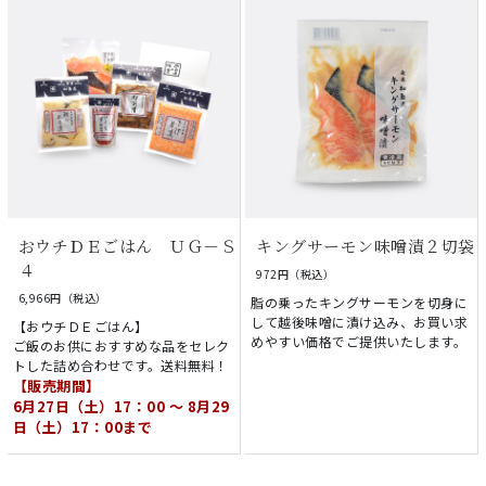
おウチＤＥごはん ＵＧ－Ｓ
キングサーモン味噌漬２切袋
４
972円（税込）
6,966円（税込）
脂の乗ったキングサーモンを切身に
して越後味噌に漬け込み、お買い求
【おウチＤＥごはん】
めやすい価格でご提供いたします。
ご飯のお供におすすめな品をセレク
トした詰め合わせです。送料無料！
【販売期間】
6月27日（土）17：00 ～ 8月29
日（土）17：00まで