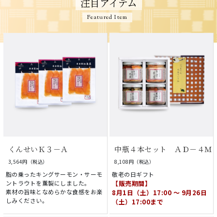
注目アイテム
Featured Item
くんせいＫ３－Ａ
中瓶４本セット ＡＤ－４Ｍ
3,564円（税込）
8,108円（税込）
脂の乗ったキングサーモン・サーモ
敬老の日ギフト
ントラウトを薫製にしました。
【販売期間】
素材の旨味となめらかな食感をお楽
8月1日（土）17:00 ～ 9月26日
しみください。
（土）17:00まで