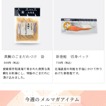
真鯛のごまだれづけ 袋
新巻鮭 切身パック
864円（税込）
756円（税込）
愛媛県宇和清海で育まれた良質な真
北海道産の秋鮭を手塩にかけて作り
鯛をお刺身にし、特製のごまだれに
あげた新巻鮭です。
漬け込みました。
今週の
メルマガアイテム