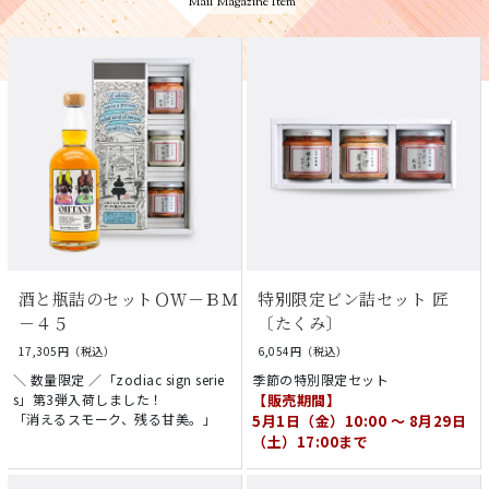
Mail Magazine Item
酒と瓶詰のセットＯＷ－ＢＭ
特別限定ビン詰セット 匠
－４５
〔たくみ〕
17,305円（税込）
6,054円（税込）
＼ 数量限定 ／「zodiac sign serie
季節の特別限定セット
s」第3弾入荷しました！
【販売期間】
「消えるスモーク、残る甘美。」
5月1日（金）10:00 ～ 8月29日
（土）17:00まで