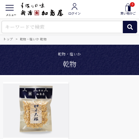
0
ログイン
買い物かご
メニュー
トップ
乾物・塩いか 乾物
乾物・塩いか
乾物