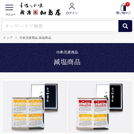
0
ログイン
買い物かご
メニュー
トップ
冷凍流通商品 減塩商品
冷凍流通商品
減塩商品