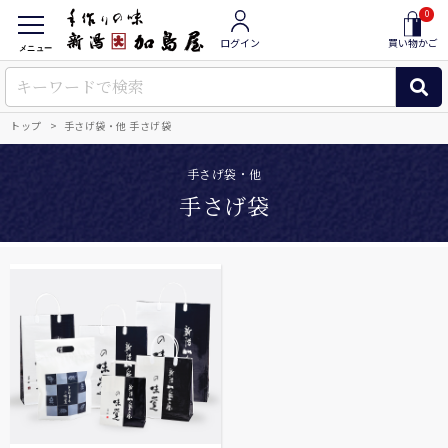
0
ログイン
買い物かご
メニュー
トップ
手さげ袋・他 手さげ袋
手さげ袋・他
手さげ袋