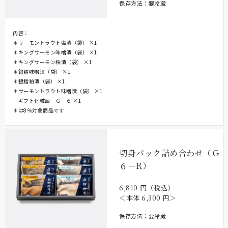
保存方法：要冷蔵
内容：
＊サーモントラウト塩漬（袋）
×1
＊キングサーモン味噌漬（袋）
×1
＊キングサーモン粕漬（袋）
×1
＊銀鱈味噌漬（袋）
×1
＊銀鱈粕漬（袋）
×1
＊サーモントラウト味噌漬（袋）
×1
ギフト化粧函 Ｇ－６
×1
＊は8％対象商品です
切身パック詰め合わせ（Ｇ
６－R）
6,810
円（税込）
＜本体
6,300
円＞
保存方法：要冷蔵