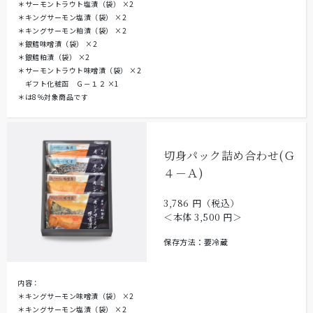
＊サーモントラウト塩漬（袋）
×2
＊キングサーモン塩漬（袋）
×2
＊キングサーモン粕漬（袋）
×2
＊銀鱈味噌漬（袋）
×2
＊銀鱈粕漬（袋）
×2
＊サーモントラウト味噌漬（袋）
×2
ギフト化粧函 Ｇ－１２
×1
＊は8％対象商品です
切身パック詰め合わせ(Ｇ
４－Ａ)
3,786
円（税込）
＜本体
3,500
円＞
保存方法：要冷蔵
内容：
＊キングサーモン味噌漬（袋）
×2
＊キングサーモン塩漬（袋）
×2