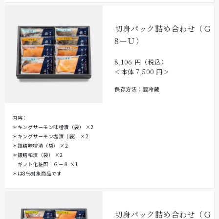
切身パック詰め合わせ（Ｇ
8－Ｕ）
8,106
円（税込）
＜本体
7,500
円＞
保存方法：要冷蔵
内容：
＊キングサーモン味噌漬（袋）
×2
＊キングサーモン塩漬（袋）
×2
＊銀鱈味噌漬（袋）
×2
＊銀鱈粕漬（袋）
×2
ギフト化粧函 Ｇ－８
×1
＊は8％対象商品です
切身パック詰め合わせ（Ｇ