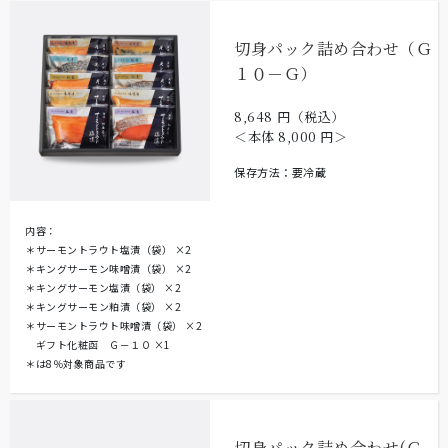
切身パック詰め合わせ（Ｇ
１０－Ｇ）
8,648
円（税込）
＜本体
8,000
円＞
保存方法：要冷蔵
内容：
＊サーモントラウト塩漬（袋）
×2
＊キングサーモン味噌漬（袋）
×2
＊キングサーモン塩漬（袋）
×2
＊キングサーモン粕漬（袋）
×2
＊サーモントラウト味噌漬（袋）
×2
ギフト化粧函 Ｇ－１０
×1
＊は8％対象商品です
切身パック詰め合わせ(Ｇ