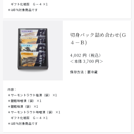
ギフト化粧函 Ｇ－４
×1
＊は8％対象商品です
切身パック詰め合わせ(Ｇ
４－Ｂ)
4,002
円（税込）
＜本体
3,700
円＞
保存方法：要冷蔵
内容：
＊サーモントラウト塩漬（袋）
×1
＊銀鱈味噌漬（袋）
×1
＊銀鱈粕漬（袋）
×1
＊サーモントラウト味噌漬（袋）
×1
ギフト化粧函 Ｇ－４
×1
＊は8％対象商品です