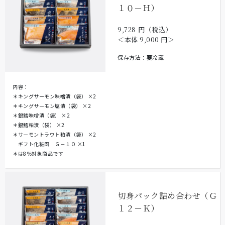
１０－Ｈ）
9,728
円（税込）
＜本体
9,000
円＞
保存方法：要冷蔵
内容：
＊キングサーモン味噌漬（袋）
×2
＊キングサーモン塩漬（袋）
×2
＊銀鱈味噌漬（袋）
×2
＊銀鱈粕漬（袋）
×2
＊サーモントラウト粕漬（袋）
×2
ギフト化粧函 Ｇ－１０
×1
＊は8％対象商品です
切身パック詰め合わせ（Ｇ
１２－Ｋ）