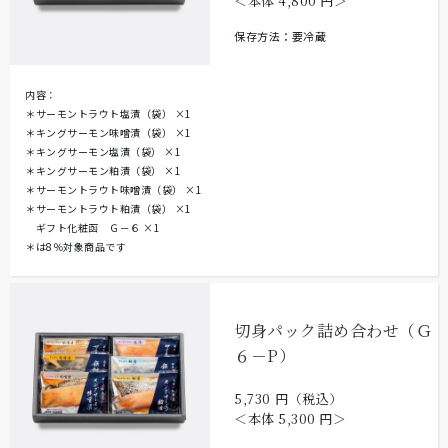
＜本体
4,800
円＞
保存方法：要冷蔵
内容：
＊サーモントラウト塩漬（袋）
×1
＊キングサーモン味噌漬（袋）
×1
＊キングサーモン塩漬（袋）
×1
＊キングサーモン粕漬（袋）
×1
＊サーモントラウト味噌漬（袋）
×1
＊サーモントラウト粕漬（袋）
×1
ギフト化粧函 Ｇ－６
×1
＊は8％対象商品です
切身パック詰め合わせ（Ｇ
６－P）
5,730
円（税込）
＜本体
5,300
円＞