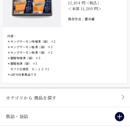
12,104
円（税込）
＜本体
11,200
円＞
保存方法：要冷蔵
内容：
＊キングサーモン味噌漬（袋）
×2
＊キングサーモン塩漬（袋）
×2
＊キングサーモン粕漬（袋）
×2
＊銀鱈味噌漬（袋）
×3
＊銀鱈粕漬（袋）
×3
ギフト化粧函 Ｇ－１２
×1
＊は8％対象商品です
カテゴリから
商品を探す
瓶詰・袋詰