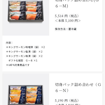
６－Ｍ)
5,514
円（税込）
＜本体
5,100
円＞
保存方法：要冷蔵
内容：
＊キングサーモン味噌漬（袋）
×2
＊キングサーモン塩漬（袋）
×2
＊キングサーモン粕漬（袋）
×2
ギフト化粧函 Ｇ－６
×1
＊は8％対象商品です
切身パック詰め合わせ（Ｇ
６－Ｎ）
5,190
円（税込）