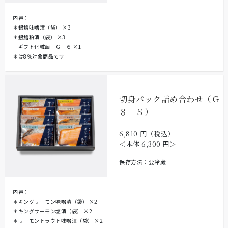
内容：
＊銀鱈味噌漬（袋）
×3
＊銀鱈粕漬（袋）
×3
ギフト化粧函 Ｇ－６
×1
＊は8％対象商品です
切身パック詰め合わせ（Ｇ
８－Ｓ）
6,810
円（税込）
＜本体
6,300
円＞
保存方法：要冷蔵
内容：
＊キングサーモン味噌漬（袋）
×2
＊キングサーモン塩漬（袋）
×2
＊サーモントラウト味噌漬（袋）
×2