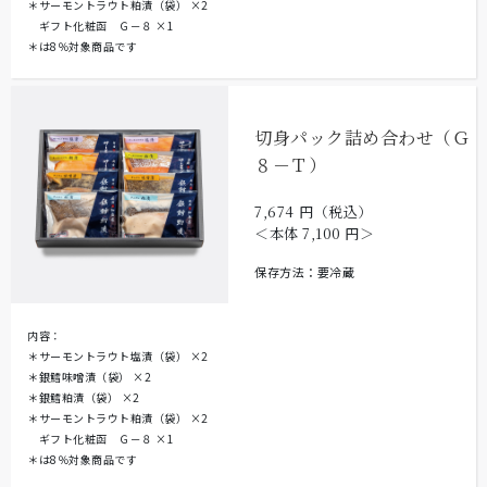
＊サーモントラウト粕漬（袋）
×2
ギフト化粧函 Ｇ－８
×1
＊は8％対象商品です
切身パック詰め合わせ（Ｇ
８－Ｔ）
7,674
円（税込）
＜本体
7,100
円＞
保存方法：要冷蔵
内容：
＊サーモントラウト塩漬（袋）
×2
＊銀鱈味噌漬（袋）
×2
＊銀鱈粕漬（袋）
×2
＊サーモントラウト粕漬（袋）
×2
ギフト化粧函 Ｇ－８
×1
＊は8％対象商品です