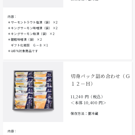
内容：
＊サーモントラウト塩漬（袋）
×2
＊キングサーモン味噌漬（袋）
×2
＊キングサーモン粕漬（袋）
×2
＊銀鱈味噌漬（袋）
×2
ギフト化粧函 Ｇ－８
×1
＊は8％対象商品です
切身パック詰め合わせ（Ｇ
１２－Ｈ）
11,240
円（税込）
＜本体
10,400
円＞
保存方法：要冷蔵
内容：