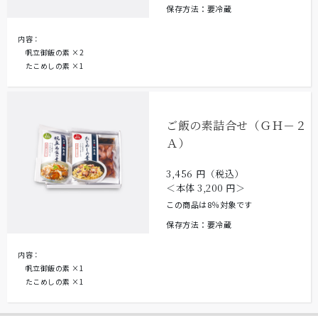
保存方法：要冷蔵
内容：
帆立御飯の素
×2
たこめしの素
×1
ご飯の素詰合せ（ＧＨ－２
Ａ）
3,456
円（税込）
＜本体
3,200
円＞
この商品は8％対象です
保存方法：要冷蔵
内容：
帆立御飯の素
×1
たこめしの素
×1