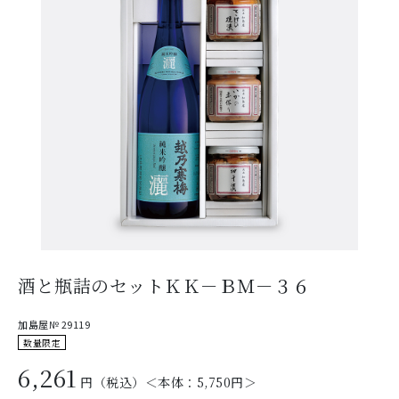
酒と瓶詰のセットＫＫ－ＢＭ－３６
加島屋№ 29119
数量限定
6,261
円（税込）＜本体：
5,750
円＞