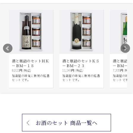
酒と瓶詰のセットＨＫ
酒と瓶詰のセットＫＳ
酒と瓶詰の
－ＢＭ－１８
－ＢＭ－２３
－ＢＭ－２
8,022円 (税込)
11,149円 (税込)
7,335円 (税込)
加島屋の味覚と新潟の銘酒
加島屋の味覚と新潟の銘酒
加島屋の味覚
セットです。
セットです。
セットです。
お酒のセット 商品一覧へ