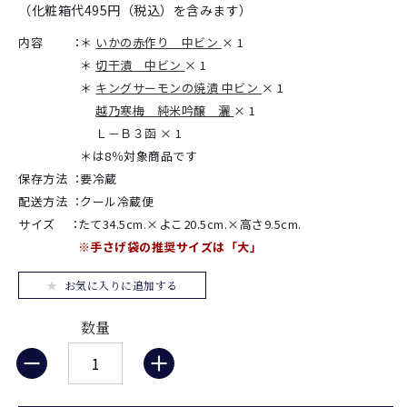
（化粧箱代495円（税込）を含みます）
内容
：
＊
いかの赤作り 中ビン
× 1
＊
切干漬 中ビン
× 1
＊
キングサーモンの焼漬 中ビン
× 1
越乃寒梅 純米吟醸 灑
× 1
Ｌ－Ｂ３函 × 1
＊は8％対象商品です
保存方法
：
要冷蔵
配送方法
：
クール冷蔵便
サイズ
：
たて34.5cm.×よこ20.5cm.×高さ9.5cm.
※手さげ袋の推奨サイズは「大」
お気に入りに追加する
数量