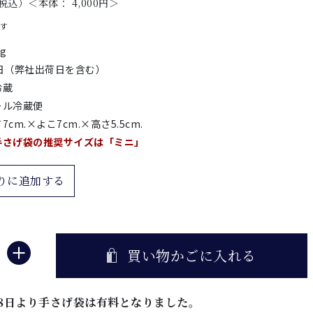
税込）＜本体： 4,000円＞
です
0g
2日（弊社出荷日を含む）
冷蔵
ール冷蔵便
7cm.×よこ7cm.×高さ5.5cm.
手さげ袋の推奨サイズは「ミニ」
りに追加する
買い物かごに入れる
5月8日より手さげ袋は有料となりました。