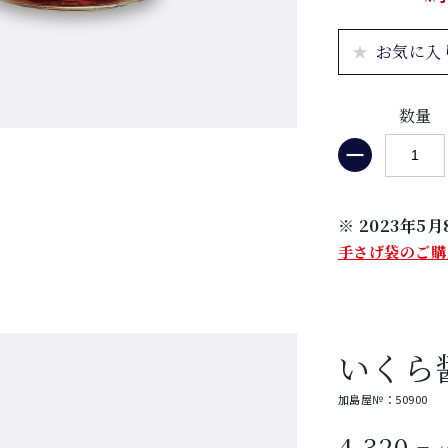
お気に入
数量
※ 2023年
手さげ袋のご購
いくら
加島屋№：50900
4,320