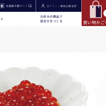
加島屋本店サイト
ログイン・新規会員登録
お好みの商品で
ット
詰合せをつくる
買い物かご