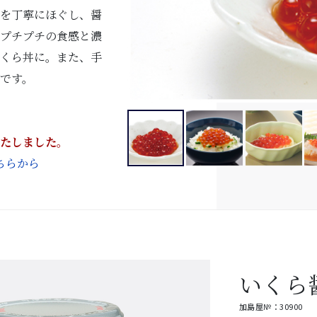
卵を丁寧にほぐし、醤
。プチプチの食感と濃
いくら丼に。また、手
です。
いたしました。
ちらから
いくら
加島屋№：30900