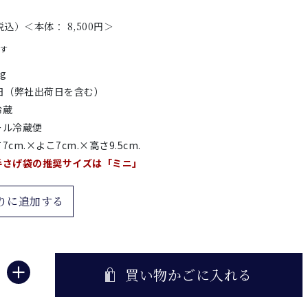
込）＜本体： 8,500円＞
です
0g
2日（弊社出荷日を含む）
冷蔵
ール冷蔵便
7cm.×よこ7cm.×高さ9.5cm.
手さげ袋の推奨サイズは「ミニ」
りに追加する
買い物かごに入れる