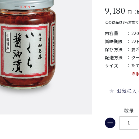
9,180
円（税
この商品は8％対象
内容量
：
22
賞味期限
：
2
保存方法
：
要
配送方法
：
ク
サイズ
：
たて
※
お気に入
数量