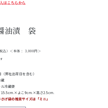
入はこちらから
醤油漬 袋
税込）＜本体： 3,000円＞
です
g
2日（弊社出荷日を含む）
冷蔵
ール冷蔵便
15.5cm.×よこ9cm.×高さ2.5cm.
手さげ袋の推奨サイズは「ミニ」