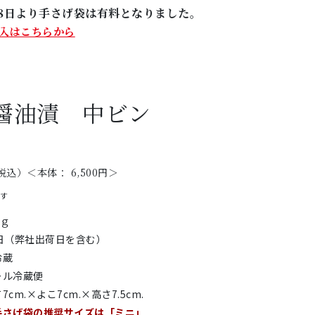
5月8日より手さげ袋は有料となりました。
入はこちらから
醤油漬 中ビン
税込）＜本体： 6,500円＞
です
0ｇ
2日（弊社出荷日を含む）
冷蔵
ール冷蔵便
7cm.×よこ7cm.×高さ7.5cm.
手さげ袋の推奨サイズは「ミニ」