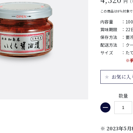
円（
この商品は8％対象
内容量
：
10
賞味期限
：
2
保存方法
：
要
配送方法
：
ク
サイズ
：
たて
※
お気に入
数量
※ 2023年