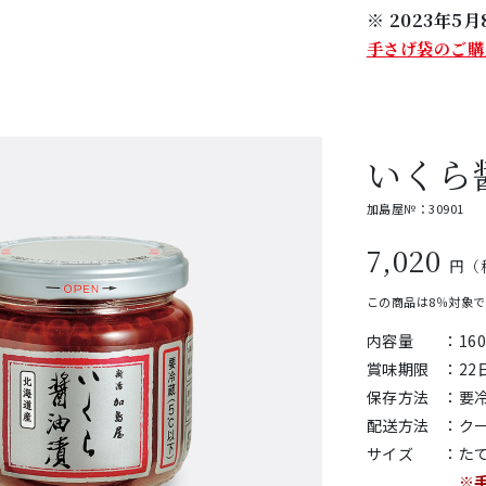
※ 2023年
手さげ袋のご購
いくら
加島屋№：30901
7,020
円（
この商品は8％対象
内容量
：
16
賞味期限
：
2
保存方法
：
要
配送方法
：
ク
サイズ
：
たて
※