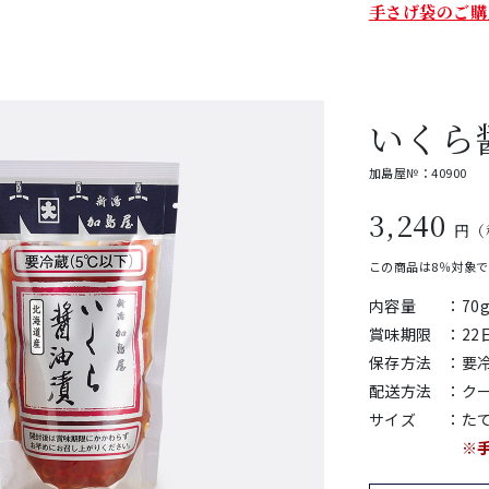
手さげ袋のご購
いくら
加島屋№：40900
3,240
円（
この商品は8％対象
内容量
：
70
賞味期限
：
2
保存方法
：
要
配送方法
：
ク
サイズ
：
たて
※