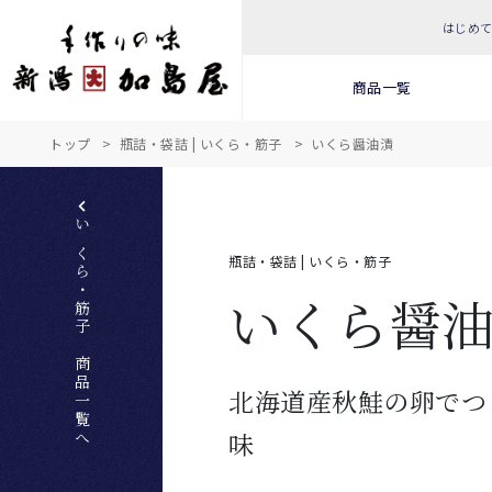
はじめ
商品一覧
トップ
瓶詰・袋詰 | いくら・筋子
いくら醤油漬
いくら・筋子 商品一覧へ
瓶詰・袋詰 | いくら・筋子
いくら醤
北海道産秋鮭の卵でつ
味