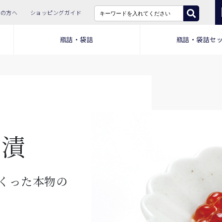
ての方へ
ショッピングガイド
瓶詰・袋詰
瓶詰・袋詰セ
油漬
くった本物の