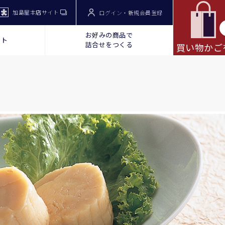
加島屋本店サイト
ログイン・新規会員登録
お好みの商品で
ット
詰合せをつくる
買い物かご