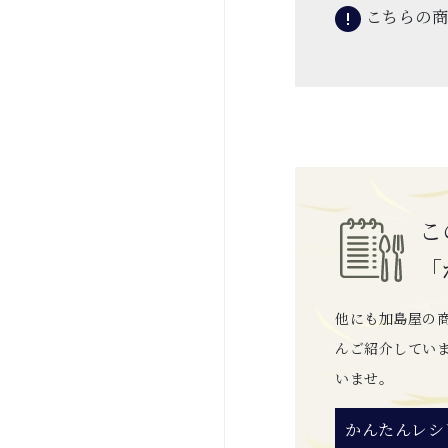
こちらの商
こ
「
他にも加島屋の
んご紹介してい
いませ。
かんたんレシ