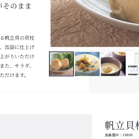
がそのまま
る帆立貝の貝柱
、缶詰に仕上げ
上がりいただけ
また、サラダ、
ただけます。
帆立貝
加島屋№：38800