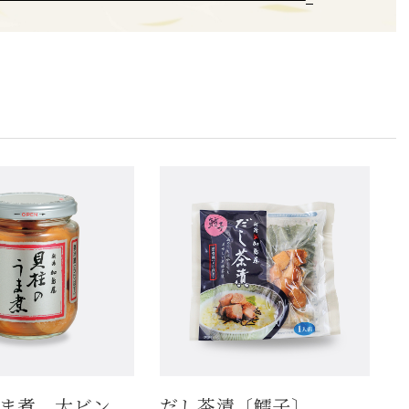
ま煮 大ビン
だし茶漬〔鱈子〕