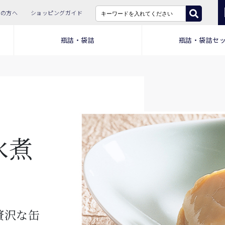
ての方へ
ショッピングガイド
瓶詰・袋詰
瓶詰・袋詰セ
の水煮
贅沢な缶