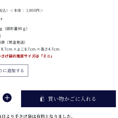
税込）＜本体： 1,800円＞
です
0g（固形量90ｇ）
温
通便（常温発送）
8.7cm.×よこ8.7cm.×高さ4.7cm.
手さげ袋の推奨サイズは「ミニ」
りに追加する
買い物かごに入れる
5月8日より手さげ袋は有料となりました。