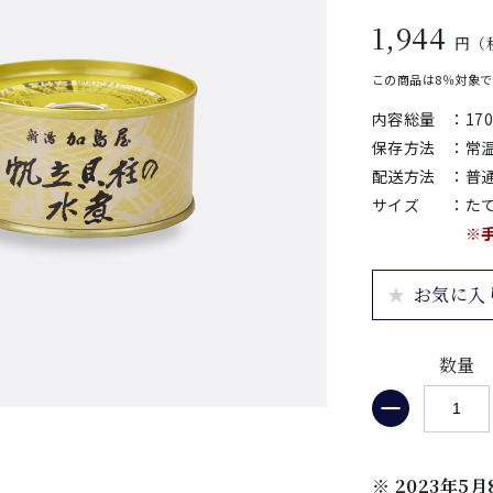
1,944
円（
この商品は8％対象
内容総量
：
17
保存方法
：
常
配送方法
：
普
サイズ
：
たて
※
お気に入
数量
※ 2023年