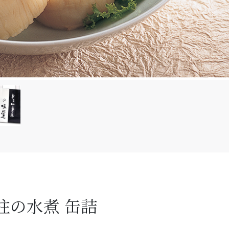
柱の水煮 缶詰