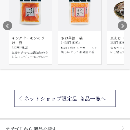
キングサーモンのづ
さけ茶漬 袋
真あじ（天
け 袋
1,458円 (税込)
368円 (税込)
756円 (税込)
鮭の王様キングサーモンを
昔ながらの干
焼きほぐした加島屋の看板
にご堪能くだ
生姜をきかせた醤油味のタ
商品です。
レにキングサーモンのお刺
身を漬けた逸品です。
ネットショップ限定品 商品一覧へ
カテゴリから
商品を探す