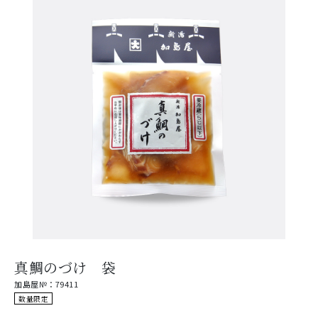
真鯛のづけ 袋
加島屋№：79411
数量限定