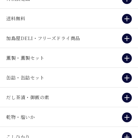
送料無料
加島屋DELI・フリーズドライ商品
薫製・薫製セット
缶詰・缶詰セット
だし茶漬・御飯の素
乾物・塩いか
こしひかり