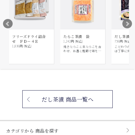
フリーズドライ詰合
たらこ茶漬 袋
だし茶漬〔
せ ＦＤ－４Ｅ
1,242円 (税込)
756円 (税込)
1,836円 (税込)
焼きたらこと生たらこを合
こだわりのだ
わせ、お酒と鰹節で味を調
は丁寧に焼き
えました。
真鯛です。ご
し茶漬をお楽
い。
だし茶漬 商品一覧へ
カテゴリから
商品を探す