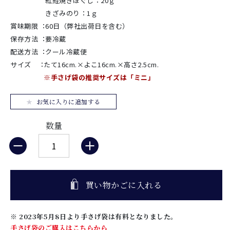
紅鮭焼きほぐし：20ｇ
きざみのり：1ｇ
賞味期限
：
60日（弊社出荷日を含む）
保存方法
：
要冷蔵
配送方法
：
クール冷蔵便
サイズ
：
たて16cm.×よこ16cm.×高さ2.5cm.
※手さげ袋の推奨サイズは「ミニ」
お気に入りに追加する
数量
買い物かごに入れる
※ 2023年5月8日より手さげ袋は有料となりました。
手さげ袋のご購入はこちらから