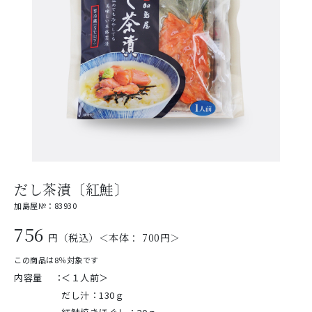
だし茶漬〔紅鮭〕
加島屋№：83930
756
円（税込）＜本体： 700円＞
この商品は8％対象です
内容量
：
＜１人前＞
だし汁：130ｇ