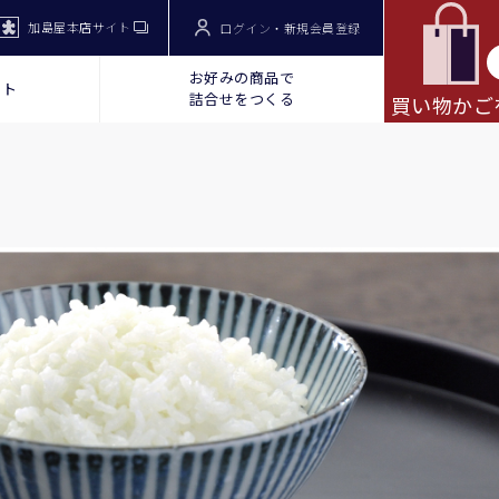
加島屋本店サイト
ログイン・新規会員登録
お好みの商品で
ット
詰合せをつくる
買い物かご