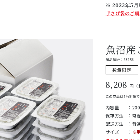
※ 2023年
手さげ袋のご購
魚沼産
加島屋№：83256
数量限定
8,208
円（
この商品は8％対象
内容量
：
20
保存方法
：
常
配送方法
：
普
サイズ
：
※