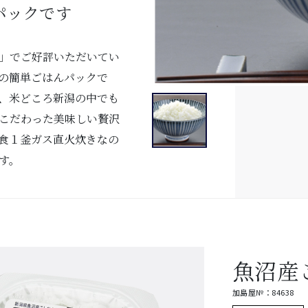
パックです
」でご好評いただいてい
の簡単ごはんパックで
、米どころ新潟の中でも
こだわった美味しい贅沢
食１釜ガス直火炊きなの
す。
魚沼産
加島屋№：84638