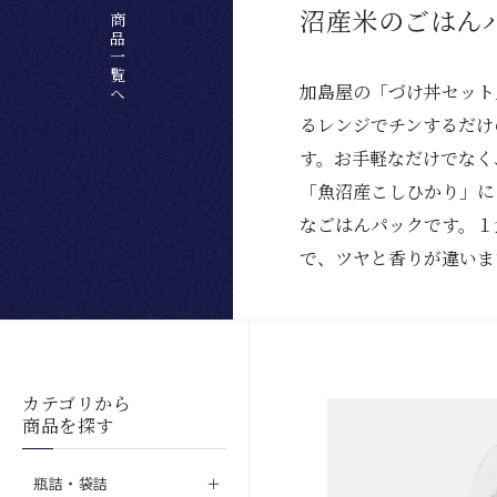
沼産米のごはん
加島屋の「づけ丼セット
るレンジでチンするだけ
す。お手軽なだけでなく
「魚沼産こしひかり」に
なごはんパックです。１
で、ツヤと香りが違いま
カテゴリから
商品を探す
瓶詰・袋詰