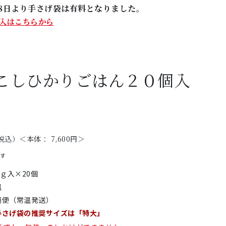
5月8日より手さげ袋は有料となりました。
入はこちらから
こしひかりごはん２０個入
税込）＜本体： 7,600円＞
です
0ｇ入×20個
温
通便（常温発送）
手さげ袋の推奨サイズは「特大」