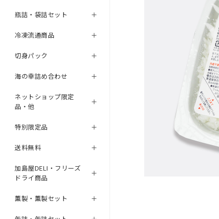
瓶詰・袋詰セット
冷凍流通商品
切身パック
海の幸詰め合わせ
ネットショップ限定
品・他
特別限定品
送料無料
加島屋DELI・フリーズ
ドライ商品
薫製・薫製セット
缶詰・缶詰セット