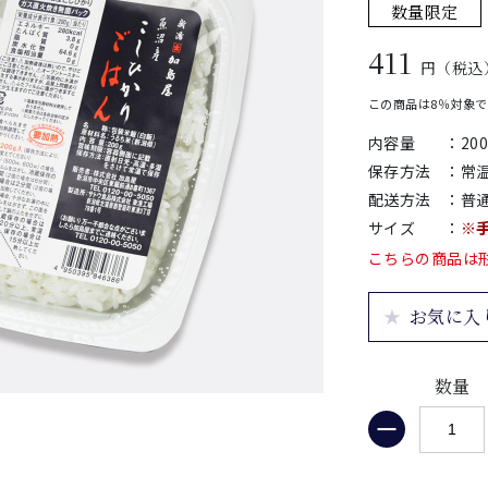
数量限定
411
円（税込
この商品は8％対象
内容量
：
20
保存方法
：
常
配送方法
：
普
サイズ
：
※
こちらの商品は
お気に入
数量