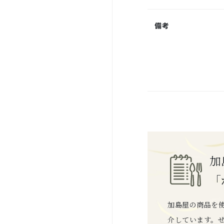
備考
加
「
加島屋の商品を
介しています。