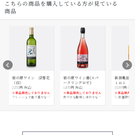
こちらの商品を購入している方が見ている
商品
岩の原ワイン 深雪花
岩の原ワイン善(スパ
新潟亀田蒸
（白）
ークリングロゼ)
ｉｎｉ
2,552円 (税込)
1,870円 (税込)
10,978円 (税込
※単品販売しておりません
※単品販売しておりません
※単品販売し
フレッシュで香り豊かなワ
爽やかな酸味とほのかな甘
＼ 数量限定 ／Zo
インです。
みが調和
Series 第3弾