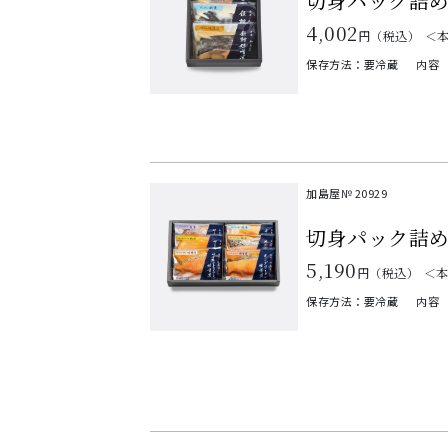
切身パック詰め
4,002
円（税込）
＜
保存方法：要冷蔵
内容
加島屋№
20929
切身パック詰
5,190
円（税込）
＜
保存方法：要冷蔵
内容