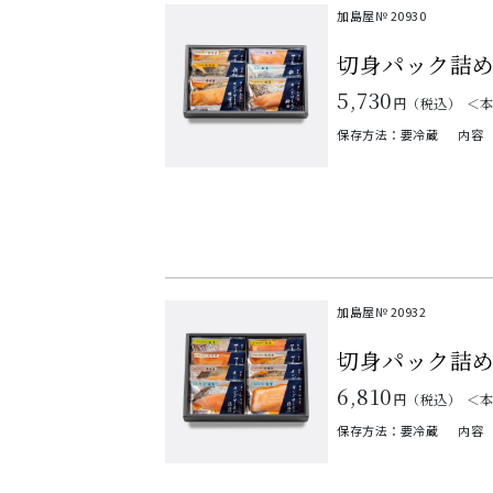
加島屋№
20930
切身パック詰め
5,730
円（税込）
＜
保存方法：要冷蔵
内容
加島屋№
20932
切身パック詰
6,810
円（税込）
＜
保存方法：要冷蔵
内容