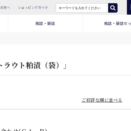
ての方へ
ショッピングガイド
瓶詰・袋詰
瓶詰・袋詰セ
トラウト粕漬（袋）」
ご好評な順に並べる