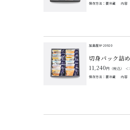
保存方法：要冷蔵
内容
加島屋№
20920
切身パック詰
11,240
円（税込）
＜
保存方法：要冷蔵
内容