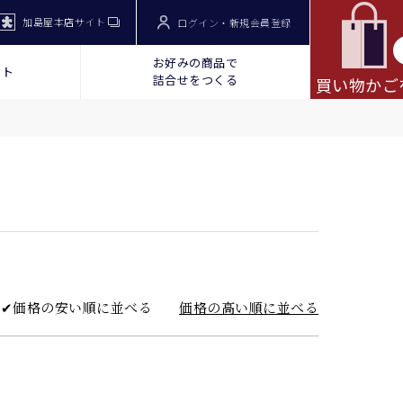
加島屋本店サイト
ログイン・新規会員登録
お好みの商品で
ット
詰合せをつくる
買い物かご
価格の安い順に並べる
価格の高い順に並べる