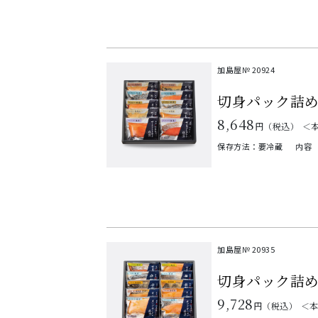
加島屋№
20924
切身パック詰
8,648
円（税込）
＜
保存方法：要冷蔵
内容
加島屋№
20935
切身パック詰
9,728
円（税込）
＜