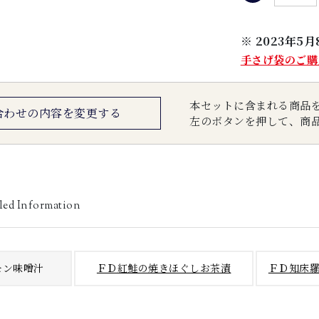
※ 2023年
手さげ袋のご購
本セットに含まれる商品
合わせの内容を変更する
左のボタンを押して、商
led Information
モン味噌汁
ＦＤ紅鮭の焼きほぐしお茶漬
ＦＤ知床