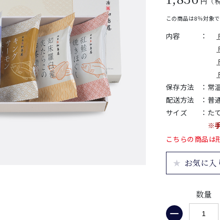
円（
この商品は8％対象
内容
：
保存方法
：
常
配送方法
：
普
サイズ
：
たて
※
こちらの商品は
お気に入
数量