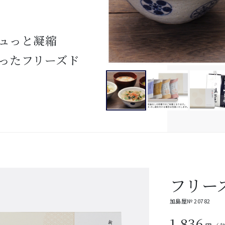
ュっと凝縮
ったフリーズド
フリー
加島屋№ 20782
1,836