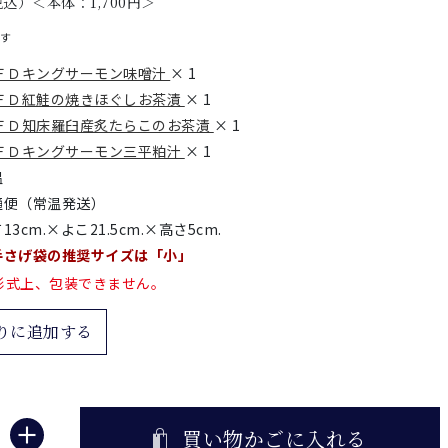
税込）＜本体：
1,700
円＞
です
ＦＤキングサーモン味噌汁
× 1
ＦＤ紅鮭の焼きほぐしお茶漬
× 1
ＦＤ知床羅臼産炙たらこのお茶漬
× 1
ＦＤキングサーモン三平粕汁
× 1
温
通便（常温発送）
13cm.×よこ21.5cm.×高さ5cm.
手さげ袋の推奨サイズは「小」
形式上、包装できません。
りに追加する
買い物かごに入れる