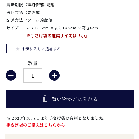
賞味期限
：
詳細情報に記載
保存方法
：
要冷蔵
配送方法
：
クール冷蔵便
サイズ
：
たて10.5cm.×よこ18.5cm.×高さ8cm.
※手さげ袋の推奨サイズは「小」
お気に入りに追加する
数量
買い物かごに入れる
※ 2023年5月8日より手さげ袋は有料となりました。
手さげ袋のご購入はこちらから