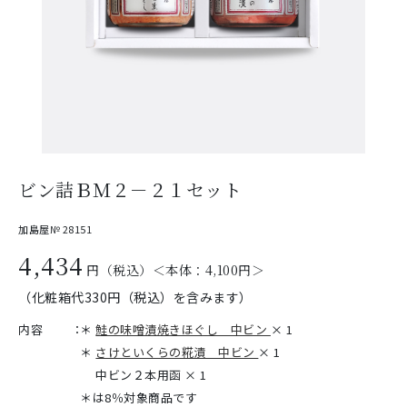
ビン詰ＢＭ２－２１セット
加島屋№ 28151
4,434
円（税込）＜本体：
4,100
円＞
（化粧箱代330円（税込）を含みます）
内容
：
＊
鮭の味噌漬焼きほぐし 中ビン
× 1
＊
さけといくらの糀漬 中ビン
× 1
中ビン２本用函 × 1
＊は8％対象商品です