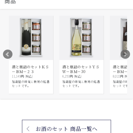
商品
酒と瓶詰のセットＫＳ
酒と瓶詰のセットＹＳ
酒と瓶詰の
－ＢＭ－２３
Ｗ－ＢＭ－30
－ＢＭ－１
11,149円 (税込)
6,253円 (税込)
8,022円 (税込)
加島屋の味覚と新潟の銘酒
加島屋の味覚と新潟の銘酒
加島屋の味覚
セットです。
セットです。
セットです。
お酒のセット 商品一覧へ