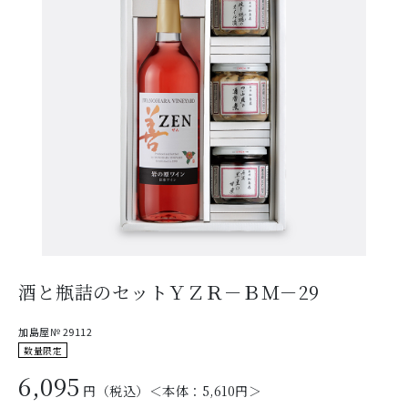
酒と瓶詰のセットＹＺＲ－ＢＭ－29
加島屋№ 29112
数量限定
6,095
円（税込）＜本体：
5,610
円＞