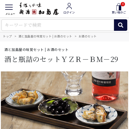
0
ログイン
買い物かご
メニュー
トップ
酒と加島屋の味覚セット | お酒のセット
お酒のセット
酒と加島屋の味覚セット | お酒のセット
酒と瓶詰のセットＹＺＲ－ＢＭ－29