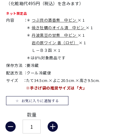
（化粧箱代495円（税込）を含みます）
ネット限定品
内容
：
＊
つぶ貝の酒香煮 中ビン
× 1
＊
焼き牡蠣のオイル漬 中ビン
× 1
＊
丹波黒豆の甘煮 中ビン
× 1
岩の原ワイン 善（ロゼ）
× 1
Ｌ－Ｂ３函 × 1
＊は8％対象商品です
保存方法
：
要冷蔵
配送方法
：
クール冷蔵便
サイズ
：
たて34.5cm.×よこ20.5cm.×高さ9.5cm.
※手さげ袋の推奨サイズは「大」
お気に入りに追加する
数量