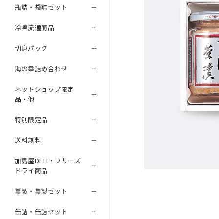
瓶詰・袋詰セット
冷凍流通商品
切身パック
海の幸詰め合わせ
ネットショップ限定
品・他
特別限定品
送料無料
加島屋DELI・フリーズ
ドライ商品
薫製・薫製セット
缶詰・缶詰セット