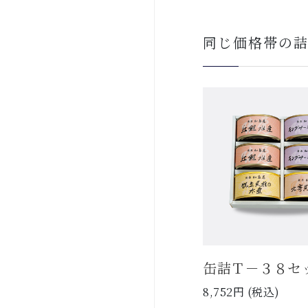
同じ価格帯の
缶詰Ｔ－３８セ
8,752円 (税込)