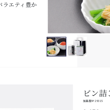
バラエティ豊か
ビン詰
加島屋№ 29315