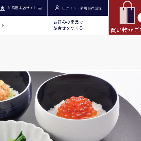
加島屋本店サイト
ログイン・新規会員登録
お好みの商品で
ット
詰合せをつくる
買い物かご