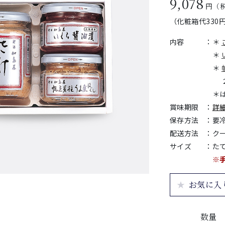
9,078
円（
（化粧箱代330
内容
：
＊
＊
＊
２
＊
賞味期限
：
詳
保存方法
：
要
配送方法
：
ク
サイズ
：
たて
※
お気に入
数量