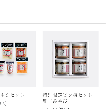
４６セット
特別限定ビン詰セット
雅〔みやび〕
税込)