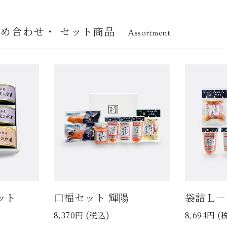
詰め合わせ・
セット商品
Assortment
ット
口福セット 輝陽
袋詰Ｌ－
8,370円 (税込)
8,694円 (