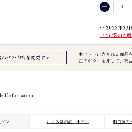
※ 2023年
手さげ袋のご購
本セットに含まれる商品
合わせの内容を変更する
左のボタンを押して、商
led Information
大ビン
いくら醤油漬 小ビン
帆立貝柱