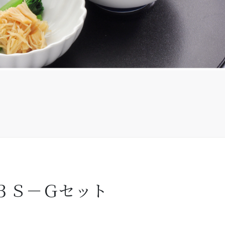
３Ｓ－Ｇセット