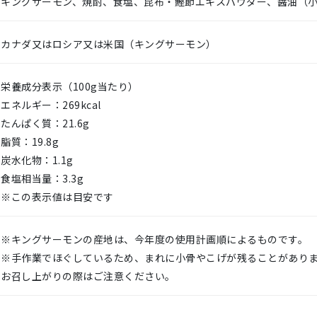
キングサーモン、焼酎、食塩、昆布・鰹節エキスパウダー、醤油（
カナダ又はロシア又は米国（キングサーモン）
栄養成分表示（100g当たり）
エネルギー：269kcal
たんぱく質：21.6g
脂質：19.8g
炭水化物：1.1g
食塩相当量：3.3g
※この表示値は目安です
※キングサーモンの産地は、今年度の使用計画順によるものです。
※手作業でほぐしているため、まれに小骨やこげが残ることがあり
お召し上がりの際はご注意ください。