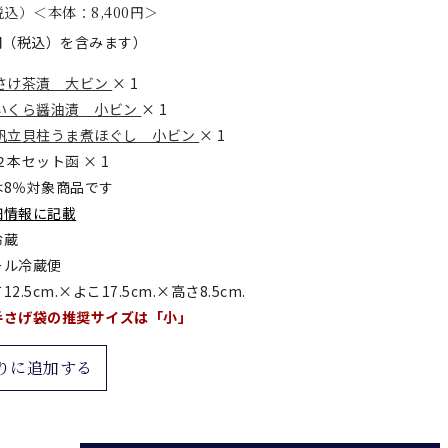
税込）＜本体：
8,400
円＞
円（税込）を含みます）
さけ茶漬 大ビン
× 1
いくら醤油漬 小ビン
× 1
帆立貝柱うま煮ほぐし 小ビン
× 1
本セット函 × 1
は8％対象商品です
細情報に記載
冷蔵
ール冷蔵便
12.5cm.×よこ17.5cm.×高さ8.5cm.
手さげ袋の推奨サイズは「小」
りに追加する