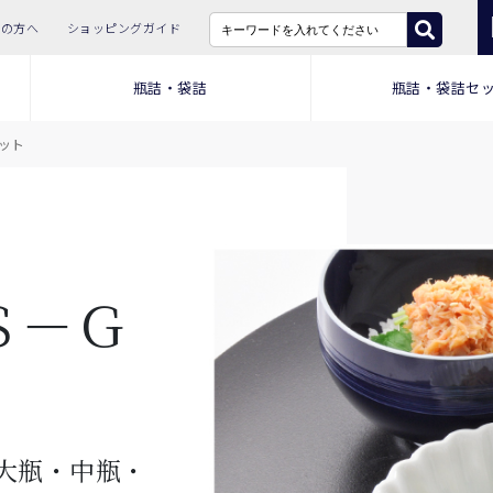
ての方へ
ショッピングガイド
瓶詰・袋詰
瓶詰・袋詰セ
ット
Ｓ－Ｇ
大瓶・中瓶・