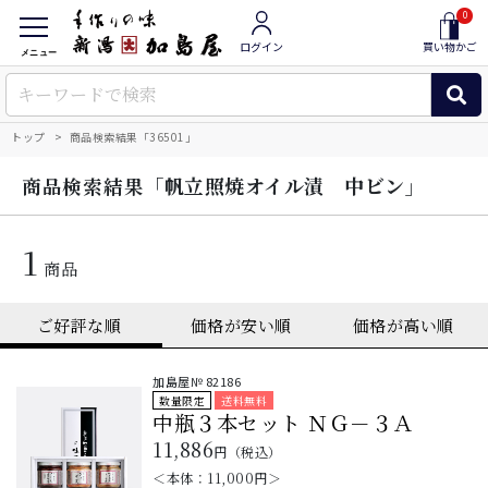
0
ログイン
買い物かご
メニュー
トップ
商品検索結果「36501」
「帆立照焼オイル漬 中ビン」
商品検索結果
1
商品
加島屋№
82186
数量限定
送料無料
中瓶３本セット ＮＧ－３Ａ
11,886
円（税込）
＜本体：
11,000
円＞