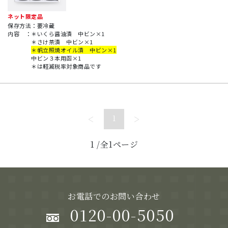
ネット限定品
保存方法：要冷蔵
内容
：
＊いくら醤油漬 中ビン×1
＊さけ茶漬 中ビン×1
＊帆立照焼オイル漬 中ビン×1
中ビン３本用函×1
＊は軽減税率対象商品です
<
>
1
1
/全1ページ
お電話でのお問い合わせ
0120-00-5050