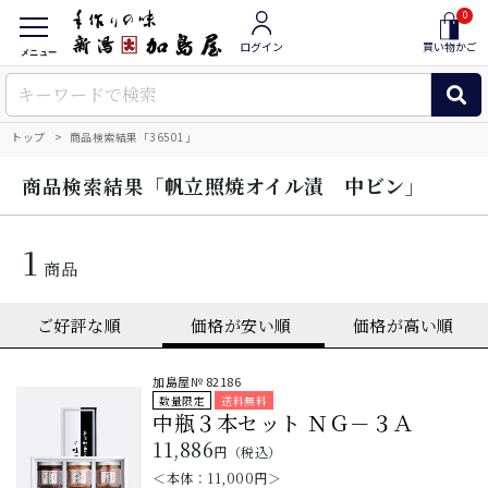
0
ログイン
買い物かご
メニュー
トップ
商品検索結果「36501」
「帆立照焼オイル漬 中ビン」
商品検索結果
1
商品
加島屋№
82186
数量限定
送料無料
中瓶３本セット ＮＧ－３Ａ
11,886
円（税込）
＜本体：
11,000
円＞