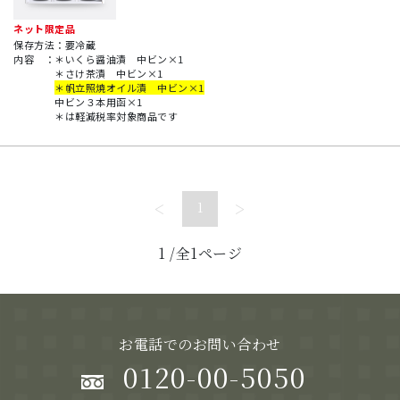
ネット限定品
保存方法：要冷蔵
内容
：
＊いくら醤油漬 中ビン×1
＊さけ茶漬 中ビン×1
＊帆立照焼オイル漬 中ビン×1
中ビン３本用函×1
＊は軽減税率対象商品です
<
>
1
1
/全1ページ
お電話でのお問い合わせ
0120-00-5050