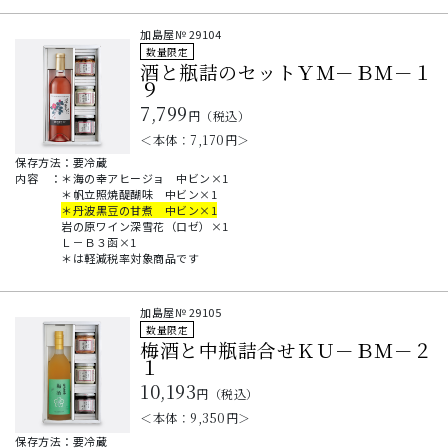
加島屋№
29104
数量限定
酒と瓶詰のセットＹＭ－ＢＭ－１
９
7,799
円（税込）
＜本体：
7,170
円＞
保存方法：要冷蔵
内容
：
＊海の幸アヒージョ 中ビン×1
＊帆立照焼醍醐味 中ビン×1
＊丹波黒豆の甘煮 中ビン×1
岩の原ワイン深雪花（ロゼ）×1
Ｌ－Ｂ３函×1
＊は軽減税率対象商品です
加島屋№
29105
数量限定
梅酒と中瓶詰合せＫＵ－ＢＭ－２
１
10,193
円（税込）
＜本体：
9,350
円＞
保存方法：要冷蔵