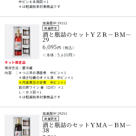
中ビン６本用函×1
＊は軽減税率対象商品です
加島屋№
29112
数量限定
酒と瓶詰のセットＹＺＲ－ＢＭ－
29
6,095
円（税込）
＜本体：
5,610
円＞
ネット限定品
保存方法：要冷蔵
内容
：
＊つぶ貝の酒香煮 中ビン×1
＊焼き牡蠣のオイル漬 中ビン×1
＊丹波黒豆の甘煮 中ビン×1
岩の原ワイン 善（ロゼ）×1
Ｌ－Ｂ３函×1
＊は軽減税率対象商品です
加島屋№
29251
数量限定
酒と瓶詰のセットＹＭＡ－ＢＭ－
38