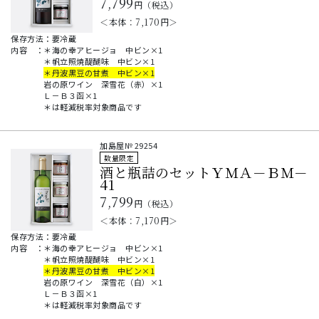
7,799
円（税込）
＜本体：
7,170
円＞
保存方法：要冷蔵
内容
：
＊海の幸アヒージョ 中ビン×1
＊帆立照焼醍醐味 中ビン×1
＊丹波黒豆の甘煮 中ビン×1
岩の原ワイン 深雪花（赤）×1
Ｌ－Ｂ３函×1
＊は軽減税率対象商品です
加島屋№
29254
数量限定
酒と瓶詰のセットＹＭＡ－ＢＭ－
41
7,799
円（税込）
＜本体：
7,170
円＞
保存方法：要冷蔵
内容
：
＊海の幸アヒージョ 中ビン×1
＊帆立照焼醍醐味 中ビン×1
＊丹波黒豆の甘煮 中ビン×1
岩の原ワイン 深雪花（白）×1
Ｌ－Ｂ３函×1
＊は軽減税率対象商品です