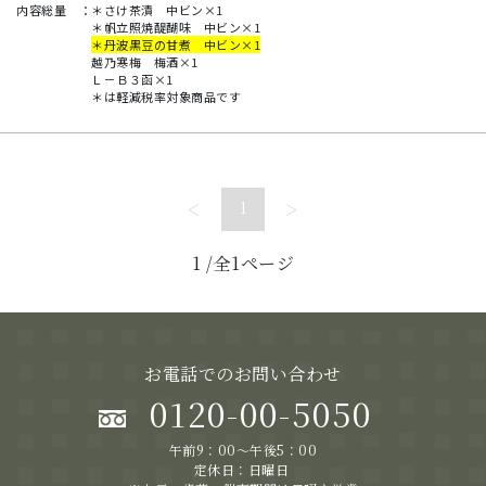
内容総量
：
＊さけ茶漬 中ビン×1
＊帆立照焼醍醐味 中ビン×1
＊丹波黒豆の甘煮 中ビン×1
越乃寒梅 梅酒×1
Ｌ－Ｂ３函×1
＊は軽減税率対象商品です
<
>
1
1
/全1ページ
お電話でのお問い合わせ
0120-00-5050
午前9：00～午後5：00
定休日：日曜日