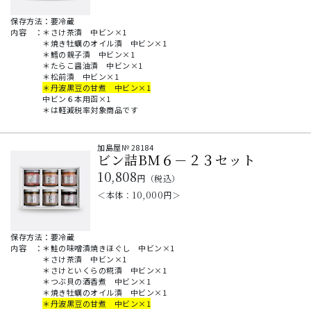
保存方法：要冷蔵
内容
：
＊さけ茶漬 中ビン×1
＊焼き牡蠣のオイル漬 中ビン×1
＊鱈の親子漬 中ビン×1
＊たらこ醤油漬 中ビン×1
＊松前漬 中ビン×1
＊丹波黒豆の甘煮 中ビン×1
中ビン６本用函×1
＊は軽減税率対象商品です
加島屋№
28184
ビン詰BM６－２３セット
10,808
円（税込）
＜本体：
10,000
円＞
保存方法：要冷蔵
内容
：
＊鮭の味噌漬焼きほぐし 中ビン×1
＊さけ茶漬 中ビン×1
＊さけといくらの糀漬 中ビン×1
＊つぶ貝の酒香煮 中ビン×1
＊焼き牡蠣のオイル漬 中ビン×1
＊丹波黒豆の甘煮 中ビン×1