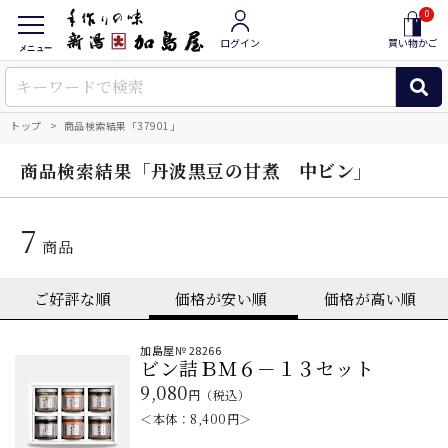
0
ログイン
買い物かご
メニュー
トップ
商品検索結果「37901」
「丹波黒豆の甘煮 中ビン」
商品検索結果
7
商品
加島屋№
28266
ビン詰ＢＭ６－１３セット
9,080
円（税込）
＜本体：
8,400
円＞