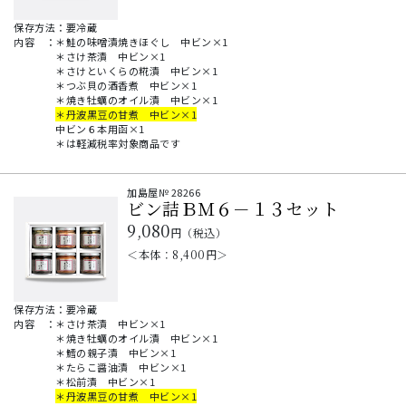
保存方法：要冷蔵
内容
：
＊鮭の味噌漬焼きほぐし 中ビン×1
＊さけ茶漬 中ビン×1
＊さけといくらの糀漬 中ビン×1
＊つぶ貝の酒香煮 中ビン×1
＊焼き牡蠣のオイル漬 中ビン×1
＊丹波黒豆の甘煮 中ビン×1
中ビン６本用函×1
＊は軽減税率対象商品です
加島屋№
28266
ビン詰ＢＭ６－１３セット
9,080
円（税込）
＜本体：
8,400
円＞
保存方法：要冷蔵
内容
：
＊さけ茶漬 中ビン×1
＊焼き牡蠣のオイル漬 中ビン×1
＊鱈の親子漬 中ビン×1
＊たらこ醤油漬 中ビン×1
＊松前漬 中ビン×1
＊丹波黒豆の甘煮 中ビン×1