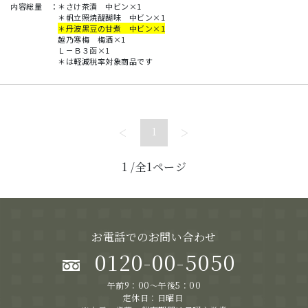
内容総量
：
＊さけ茶漬 中ビン×1
＊帆立照焼醍醐味 中ビン×1
＊丹波黒豆の甘煮 中ビン×1
越乃寒梅 梅酒×1
Ｌ－Ｂ３函×1
＊は軽減税率対象商品です
<
>
1
1
/全1ページ
お電話でのお問い合わせ
0120-00-5050
午前9：00～午後5：00
定休日：日曜日