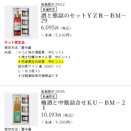
加島屋№
29112
数量限定
酒と瓶詰のセットＹＺＲ－ＢＭ－
29
6,095
円（税込）
＜本体：
5,610
円＞
ネット限定品
保存方法：要冷蔵
内容
：
＊つぶ貝の酒香煮 中ビン×1
＊焼き牡蠣のオイル漬 中ビン×1
＊丹波黒豆の甘煮 中ビン×1
岩の原ワイン 善（ロゼ）×1
Ｌ－Ｂ３函×1
＊は軽減税率対象商品です
加島屋№
29105
数量限定
梅酒と中瓶詰合せＫＵ－ＢＭ－２
１
10,193
円（税込）
＜本体：
9,350
円＞
保存方法：要冷蔵