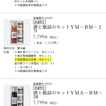
中ビン６本用函×1
＊は軽減税率対象商品です
加島屋№
29104
数量限定
酒と瓶詰のセットＹＭ－ＢＭ－１
９
7,799
円（税込）
＜本体：
7,170
円＞
保存方法：要冷蔵
内容
：
＊海の幸アヒージョ 中ビン×1
＊帆立照焼醍醐味 中ビン×1
＊丹波黒豆の甘煮 中ビン×1
岩の原ワイン深雪花（ロゼ）×1
Ｌ－Ｂ３函×1
＊は軽減税率対象商品です
加島屋№
29251
数量限定
酒と瓶詰のセットＹＭＡ－ＢＭ－
38
7,799
円（税込）