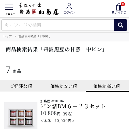
0
ログイン
買い物かご
メニュー
トップ
商品検索結果「37901」
「丹波黒豆の甘煮 中ビン」
商品検索結果
7
商品
加島屋№
28184
ビン詰BM６－２３セット
10,808
円（税込）
＜本体：
10,000
円＞