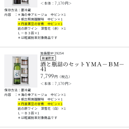
＜本体：
7,170
円＞
保存方法：要冷蔵
内容
：
＊海の幸アヒージョ 中ビン×1
＊帆立照焼醍醐味 中ビン×1
＊丹波黒豆の甘煮 中ビン×1
岩の原ワイン 深雪花（赤）×1
Ｌ－Ｂ３函×1
＊は軽減税率対象商品です
加島屋№
29254
数量限定
酒と瓶詰のセットＹＭＡ－ＢＭ－
41
7,799
円（税込）
＜本体：
7,170
円＞
保存方法：要冷蔵
内容
：
＊海の幸アヒージョ 中ビン×1
＊帆立照焼醍醐味 中ビン×1
＊丹波黒豆の甘煮 中ビン×1
岩の原ワイン 深雪花（白）×1
Ｌ－Ｂ３函×1
＊は軽減税率対象商品です