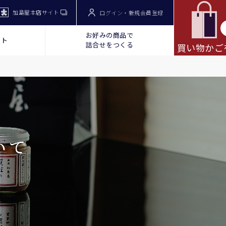
加島屋本店サイト
ログイン・新規会員登録
お好みの商品で
ット
詰合せをつくる
買い物かご