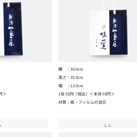
横 ：30.0cm
高さ：35.0cm
幅 ：12.0cm
0円＞
1枚 55円（税込）＜本体 50円＞
材質：紙・フィルムの混合
小
ミニ