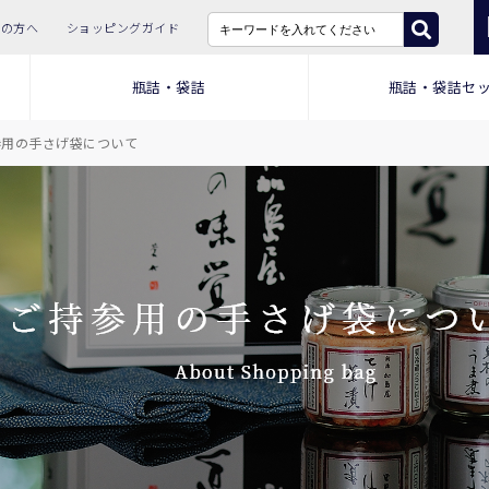
ての方へ
ショッピングガイド
瓶詰・袋詰
瓶詰・袋詰セ
参用の手さげ袋について